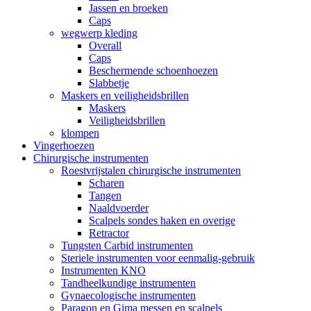
Jassen en broeken
Caps
wegwerp kleding
Overall
Caps
Beschermende schoenhoezen
Slabbetje
Maskers en veiligheidsbrillen
Maskers
Veiligheidsbrillen
klompen
Vingerhoezen
Chirurgische instrumenten
Roestvrijstalen chirurgische instrumenten
Scharen
Tangen
Naaldvoerder
Scalpels sondes haken en overige
Retractor
Tungsten Carbid instrumenten
Steriele instrumenten voor eenmalig-gebruik
Instrumenten KNO
Tandheelkundige instrumenten
Gynaecologische instrumenten
Paragon en Gima messen en scalpels