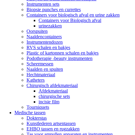
Instrumenten sets
Biopsie punches en currettes
Containers voor biologisch afval en urine zakken
Containers voor Biologisch afval
urinezakken
Oorspuiten
Naaldencontainers
Instrumentendozen
RVS schalen en bakjes
Plastic of kartonnen schalen en bakjes
Podotherapie -beauty instrumenten
Scheermessen
Naalden en spuiten
Hechtmateriaal
Katheters
Chirurgisch afdekmateriaal
Afdekmateriaal
chirurgische sets
incisie film
Tourniquets
Medische tassen
Dokterstas
Kunstlederen artsentassen
EHBO tassen en rugzakken
Tas voor ampullen apparaten en instrumenten