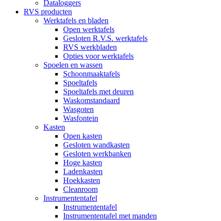
Dataloggers
RVS producten
Werktafels en bladen
Open werktafels
Gesloten R.V.S. werktafels
RVS werkbladen
Opties voor werktafels
Spoelen en wassen
Schoonmaaktafels
Spoeltafels
Spoeltafels met deuren
Waskomstandaard
Wasgoten
Wasfontein
Kasten
Open kasten
Gesloten wandkasten
Gesloten werkbanken
Hoge kasten
Ladenkasten
Hoekkasten
Cleanroom
Instrumententafel
Instrumententafel
Instrumententafel met manden