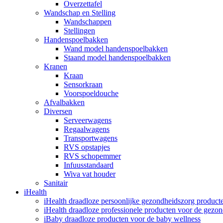
Overzettafel
Wandschap en Stelling
Wandschappen
Stellingen
Handenspoelbakken
Wand model handenspoelbakken
Staand model handenspoelbakken
Kranen
Kraan
Sensorkraan
Voorspoeldouche
Afvalbakken
Diversen
Serveerwagens
Regaalwagens
Transportwagens
RVS opstapjes
RVS schopemmer
Infuusstandaard
Wiva vat houder
Sanitair
iHealth
iHealth draadloze persoonlijke gezondheidszorg product
iHealth draadloze professionele producten voor de gezo
iBaby draadloze producten voor de baby wellness