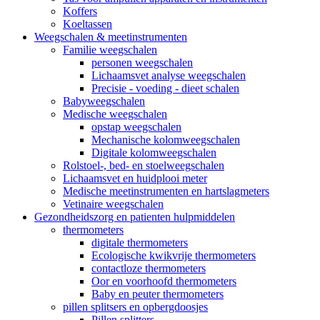
Koffers
Koeltassen
Weegschalen & meetinstrumenten
Familie weegschalen
personen weegschalen
Lichaamsvet analyse weegschalen
Precisie - voeding - dieet schalen
Babyweegschalen
Medische weegschalen
opstap weegschalen
Mechanische kolomweegschalen
Digitale kolomweegschalen
Rolstoel-, bed- en stoelweegschalen
Lichaamsvet en huidplooi meter
Medische meetinstrumenten en hartslagmeters
Vetinaire weegschalen
Gezondheidszorg en patienten hulpmiddelen
thermometers
digitale thermometers
Ecologische kwikvrije thermometers
contactloze thermometers
Oor en voorhoofd thermometers
Baby en peuter thermometers
pillen splitsers en opbergdoosjes
Pillen splitters