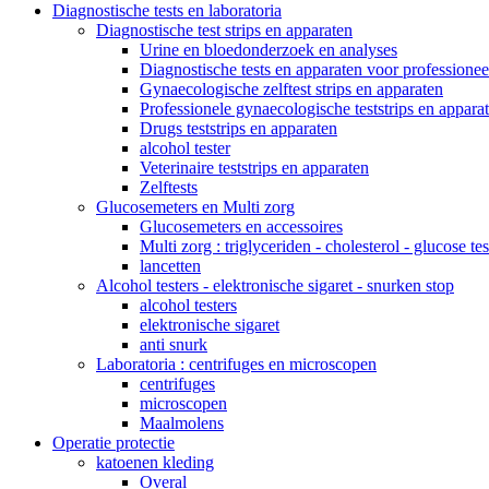
Diagnostische tests en laboratoria
Diagnostische test strips en apparaten
Urine en bloedonderzoek en analyses
Diagnostische tests en apparaten voor professionee
Gynaecologische zelftest strips en apparaten
Professionele gynaecologische teststrips en appara
Drugs teststrips en apparaten
alcohol tester
Veterinaire teststrips en apparaten
Zelftests
Glucosemeters en Multi zorg
Glucosemeters en accessoires
Multi zorg : triglyceriden - cholesterol - glucose tes
lancetten
Alcohol testers - elektronische sigaret - snurken stop
alcohol testers
elektronische sigaret
anti snurk
Laboratoria : centrifuges en microscopen
centrifuges
microscopen
Maalmolens
Operatie protectie
katoenen kleding
Overal