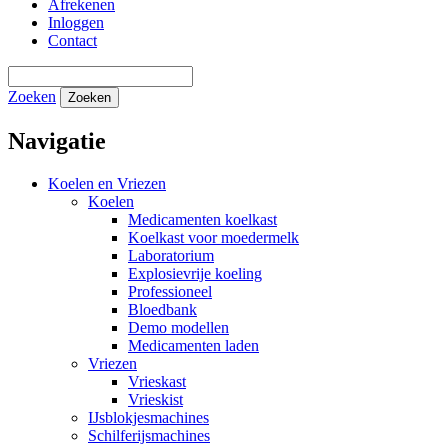
Afrekenen
Inloggen
Contact
Zoeken
Zoeken
Navigatie
Koelen en Vriezen
Koelen
Medicamenten koelkast
Koelkast voor moedermelk
Laboratorium
Explosievrije koeling
Professioneel
Bloedbank
Demo modellen
Medicamenten laden
Vriezen
Vrieskast
Vrieskist
IJsblokjesmachines
Schilferijsmachines